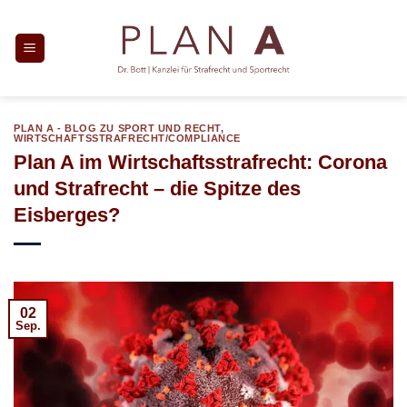
Zum
Inhalt
springen
PLAN A - BLOG ZU SPORT UND RECHT
,
WIRTSCHAFTSSTRAFRECHT/COMPLIANCE
Plan A im Wirtschaftsstrafrecht: Corona
und Strafrecht – die Spitze des
Eisberges?
02
Sep.